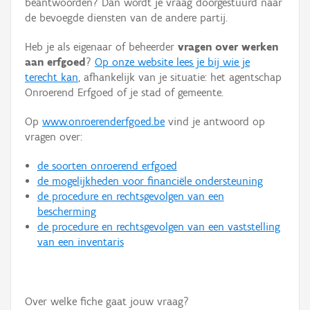
beantwoorden? Dan wordt je vraag doorgestuurd naar
Persoon of collectief
de bevoegde diensten van de andere partij.
Downloads
Heb je als eigenaar of beheerder
vragen over werken
aan erfgoed
?
Op onze website lees je bij wie je
Hergebruik
terecht kan
, afhankelijk van je situatie: het agentschap
Onroerend Erfgoed of je stad of gemeente.
Aanmelden
Op
www.onroerenderfgoed.be
vind je antwoord op
vragen over:
de soorten onroerend erfgoed
de mogelijkheden voor financiële ondersteuning
de procedure en rechtsgevolgen van een
bescherming
de procedure en rechtsgevolgen van een vaststelling
van een inventaris
Over welke fiche gaat jouw vraag?