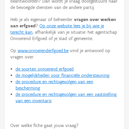
beantwoorden? Dan wordt je vraag doorgestuurd naar
Persoon of collectief
de bevoegde diensten van de andere partij.
Downloads
Heb je als eigenaar of beheerder
vragen over werken
aan erfgoed
?
Op onze website lees je bij wie je
Hergebruik
terecht kan
, afhankelijk van je situatie: het agentschap
Onroerend Erfgoed of je stad of gemeente.
Aanmelden
Op
www.onroerenderfgoed.be
vind je antwoord op
vragen over:
de soorten onroerend erfgoed
de mogelijkheden voor financiële ondersteuning
de procedure en rechtsgevolgen van een
bescherming
de procedure en rechtsgevolgen van een vaststelling
van een inventaris
Over welke fiche gaat jouw vraag?