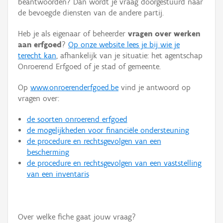
beantwoorden? Dan wordt je vraag doorgestuurd naar
Persoon of collectief
de bevoegde diensten van de andere partij.
Downloads
Heb je als eigenaar of beheerder
vragen over werken
aan erfgoed
?
Op onze website lees je bij wie je
Hergebruik
terecht kan
, afhankelijk van je situatie: het agentschap
Onroerend Erfgoed of je stad of gemeente.
Aanmelden
Op
www.onroerenderfgoed.be
vind je antwoord op
vragen over:
de soorten onroerend erfgoed
de mogelijkheden voor financiële ondersteuning
de procedure en rechtsgevolgen van een
bescherming
de procedure en rechtsgevolgen van een vaststelling
van een inventaris
Over welke fiche gaat jouw vraag?