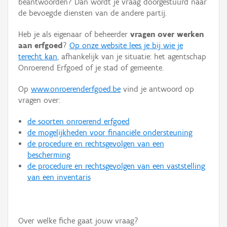
beantwoorden? Dan wordt je vraag doorgestuurd naar
Persoon of collectief
de bevoegde diensten van de andere partij.
Downloads
Heb je als eigenaar of beheerder
vragen over werken
aan erfgoed
?
Op onze website lees je bij wie je
Hergebruik
terecht kan
, afhankelijk van je situatie: het agentschap
Onroerend Erfgoed of je stad of gemeente.
Aanmelden
Op
www.onroerenderfgoed.be
vind je antwoord op
vragen over:
de soorten onroerend erfgoed
de mogelijkheden voor financiële ondersteuning
de procedure en rechtsgevolgen van een
bescherming
de procedure en rechtsgevolgen van een vaststelling
van een inventaris
Over welke fiche gaat jouw vraag?