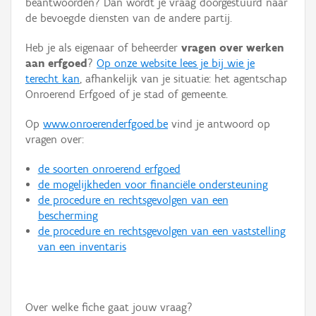
beantwoorden? Dan wordt je vraag doorgestuurd naar
Persoon of collectief
de bevoegde diensten van de andere partij.
Downloads
Heb je als eigenaar of beheerder
vragen over werken
aan erfgoed
?
Op onze website lees je bij wie je
Hergebruik
terecht kan
, afhankelijk van je situatie: het agentschap
Onroerend Erfgoed of je stad of gemeente.
Aanmelden
Op
www.onroerenderfgoed.be
vind je antwoord op
vragen over:
de soorten onroerend erfgoed
de mogelijkheden voor financiële ondersteuning
de procedure en rechtsgevolgen van een
bescherming
de procedure en rechtsgevolgen van een vaststelling
van een inventaris
Over welke fiche gaat jouw vraag?