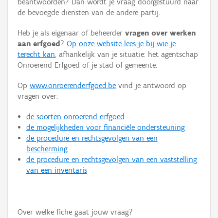
beantwoorden? Dan wordt je vraag doorgestuurd naar
Persoon of collectief
de bevoegde diensten van de andere partij.
Downloads
Heb je als eigenaar of beheerder
vragen over werken
aan erfgoed
?
Op onze website lees je bij wie je
Hergebruik
terecht kan
, afhankelijk van je situatie: het agentschap
Onroerend Erfgoed of je stad of gemeente.
Aanmelden
Op
www.onroerenderfgoed.be
vind je antwoord op
vragen over:
de soorten onroerend erfgoed
de mogelijkheden voor financiële ondersteuning
de procedure en rechtsgevolgen van een
bescherming
de procedure en rechtsgevolgen van een vaststelling
van een inventaris
Over welke fiche gaat jouw vraag?