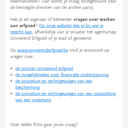
beantwoorden? Dan wordt je vraag doorgestuurd naar
Persoon of collectief
de bevoegde diensten van de andere partij.
Downloads
Heb je als eigenaar of beheerder
vragen over werken
aan erfgoed
?
Op onze website lees je bij wie je
Hergebruik
terecht kan
, afhankelijk van je situatie: het agentschap
Onroerend Erfgoed of je stad of gemeente.
Aanmelden
Op
www.onroerenderfgoed.be
vind je antwoord op
vragen over:
de soorten onroerend erfgoed
de mogelijkheden voor financiële ondersteuning
de procedure en rechtsgevolgen van een
bescherming
de procedure en rechtsgevolgen van een vaststelling
van een inventaris
Over welke fiche gaat jouw vraag?