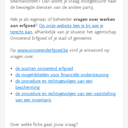
beantwoorden? Dan wordt je vraag doorgestuurd naar
Persoon of collectief
de bevoegde diensten van de andere partij.
Downloads
Heb je als eigenaar of beheerder
vragen over werken
aan erfgoed
?
Op onze website lees je bij wie je
Hergebruik
terecht kan
, afhankelijk van je situatie: het agentschap
Onroerend Erfgoed of je stad of gemeente.
Aanmelden
Op
www.onroerenderfgoed.be
vind je antwoord op
vragen over:
de soorten onroerend erfgoed
de mogelijkheden voor financiële ondersteuning
de procedure en rechtsgevolgen van een
bescherming
de procedure en rechtsgevolgen van een vaststelling
van een inventaris
Over welke fiche gaat jouw vraag?