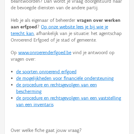
beantwoorden? Dan wordt je vraag doorgestuurd naar
Persoon of collectief
de bevoegde diensten van de andere partij.
Downloads
Heb je als eigenaar of beheerder
vragen over werken
aan erfgoed
?
Op onze website lees je bij wie je
Hergebruik
terecht kan
, afhankelijk van je situatie: het agentschap
Onroerend Erfgoed of je stad of gemeente.
Aanmelden
Op
www.onroerenderfgoed.be
vind je antwoord op
vragen over:
de soorten onroerend erfgoed
de mogelijkheden voor financiële ondersteuning
de procedure en rechtsgevolgen van een
bescherming
de procedure en rechtsgevolgen van een vaststelling
van een inventaris
Over welke fiche gaat jouw vraag?