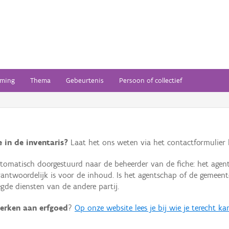
ming
Thema
Gebeurtenis
Persoon of collectief
 in de inventaris?
Laat het ons weten via het contactformulier h
omatisch doorgestuurd naar de beheerder van de fiche: het agen
verantwoordelijk is voor de inhoud. Is het agentschap of de geme
de diensten van de andere partij.
erken aan erfgoed
?
Op onze website lees je bij wie je terecht ka