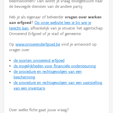
beantwoorden? Dan wordt je vraag doorgestuurd naar
Persoon of collectief
de bevoegde diensten van de andere partij.
Downloads
Heb je als eigenaar of beheerder
vragen over werken
aan erfgoed
?
Op onze website lees je bij wie je
Hergebruik
terecht kan
, afhankelijk van je situatie: het agentschap
Onroerend Erfgoed of je stad of gemeente.
Aanmelden
Op
www.onroerenderfgoed.be
vind je antwoord op
vragen over:
de soorten onroerend erfgoed
de mogelijkheden voor financiële ondersteuning
de procedure en rechtsgevolgen van een
bescherming
de procedure en rechtsgevolgen van een vaststelling
van een inventaris
Over welke fiche gaat jouw vraag?