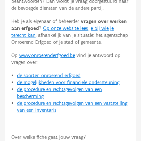
beantwoorden? Dan wordt je vraag doorgestuurd naar
Persoon of collectief
de bevoegde diensten van de andere partij.
Downloads
Heb je als eigenaar of beheerder
vragen over werken
aan erfgoed
?
Op onze website lees je bij wie je
Hergebruik
terecht kan
, afhankelijk van je situatie: het agentschap
Onroerend Erfgoed of je stad of gemeente.
Aanmelden
Op
www.onroerenderfgoed.be
vind je antwoord op
vragen over:
de soorten onroerend erfgoed
de mogelijkheden voor financiële ondersteuning
de procedure en rechtsgevolgen van een
bescherming
de procedure en rechtsgevolgen van een vaststelling
van een inventaris
Over welke fiche gaat jouw vraag?