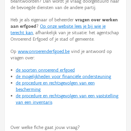
beantwoorden? Dan wordt je vraag doorgestuurd naar
Persoon of collectief
de bevoegde diensten van de andere partij.
Downloads
Heb je als eigenaar of beheerder
vragen over werken
aan erfgoed
?
Op onze website lees je bij wie je
Hergebruik
terecht kan
, afhankelijk van je situatie: het agentschap
Onroerend Erfgoed of je stad of gemeente.
Aanmelden
Op
www.onroerenderfgoed.be
vind je antwoord op
vragen over:
de soorten onroerend erfgoed
de mogelijkheden voor financiële ondersteuning
de procedure en rechtsgevolgen van een
bescherming
de procedure en rechtsgevolgen van een vaststelling
van een inventaris
Over welke fiche gaat jouw vraag?