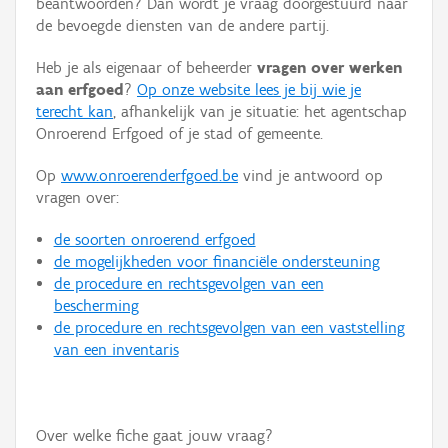
beantwoorden? Dan wordt je vraag doorgestuurd naar
Persoon of collectief
de bevoegde diensten van de andere partij.
Downloads
Heb je als eigenaar of beheerder
vragen over werken
aan erfgoed
?
Op onze website lees je bij wie je
Hergebruik
terecht kan
, afhankelijk van je situatie: het agentschap
Onroerend Erfgoed of je stad of gemeente.
Aanmelden
Op
www.onroerenderfgoed.be
vind je antwoord op
vragen over:
de soorten onroerend erfgoed
de mogelijkheden voor financiële ondersteuning
de procedure en rechtsgevolgen van een
bescherming
de procedure en rechtsgevolgen van een vaststelling
van een inventaris
Over welke fiche gaat jouw vraag?