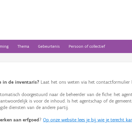
ming
Thema
Gebeurtenis
Persoon of collectief
 in de inventaris?
Laat het ons weten via het contactformulier h
omatisch doorgestuurd naar de beheerder van de fiche: het agen
verantwoordelijk is voor de inhoud. Is het agentschap of de geme
de diensten van de andere partij.
erken aan erfgoed
?
Op onze website lees je bij wie je terecht ka