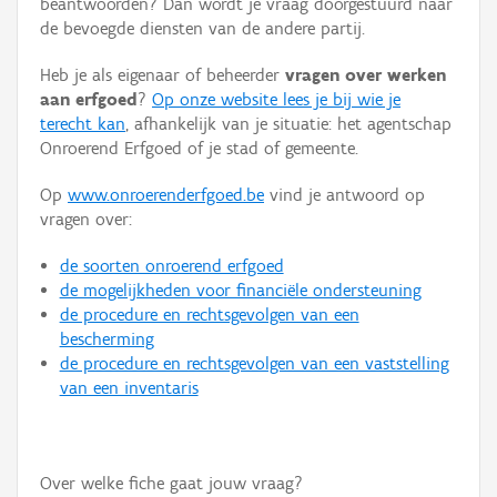
beantwoorden? Dan wordt je vraag doorgestuurd naar
Persoon of collectief
de bevoegde diensten van de andere partij.
Downloads
Heb je als eigenaar of beheerder
vragen over werken
aan erfgoed
?
Op onze website lees je bij wie je
Hergebruik
terecht kan
, afhankelijk van je situatie: het agentschap
Onroerend Erfgoed of je stad of gemeente.
Aanmelden
Op
www.onroerenderfgoed.be
vind je antwoord op
vragen over:
de soorten onroerend erfgoed
de mogelijkheden voor financiële ondersteuning
de procedure en rechtsgevolgen van een
bescherming
de procedure en rechtsgevolgen van een vaststelling
van een inventaris
Over welke fiche gaat jouw vraag?