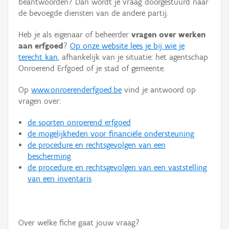
beantwoorden? Dan wordt je vraag doorgestuurd naar
Persoon of collectief
de bevoegde diensten van de andere partij.
Downloads
Heb je als eigenaar of beheerder
vragen over werken
aan erfgoed
?
Op onze website lees je bij wie je
Hergebruik
terecht kan
, afhankelijk van je situatie: het agentschap
Onroerend Erfgoed of je stad of gemeente.
Aanmelden
Op
www.onroerenderfgoed.be
vind je antwoord op
vragen over:
de soorten onroerend erfgoed
de mogelijkheden voor financiële ondersteuning
de procedure en rechtsgevolgen van een
bescherming
de procedure en rechtsgevolgen van een vaststelling
van een inventaris
Over welke fiche gaat jouw vraag?