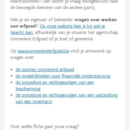
beantwoorden? Dan wordt je vraag doorgestuurd naar
Persoon of collectief
de bevoegde diensten van de andere partij.
Downloads
Heb je als eigenaar of beheerder
vragen over werken
aan erfgoed
?
Op onze website lees je bij wie je
Hergebruik
terecht kan
, afhankelijk van je situatie: het agentschap
Onroerend Erfgoed of je stad of gemeente.
Aanmelden
Op
www.onroerenderfgoed.be
vind je antwoord op
vragen over:
de soorten onroerend erfgoed
de mogelijkheden voor financiële ondersteuning
de procedure en rechtsgevolgen van een
bescherming
de procedure en rechtsgevolgen van een vaststelling
van een inventaris
Over welke fiche gaat jouw vraag?