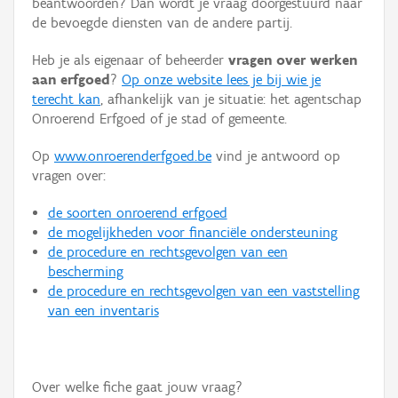
beantwoorden? Dan wordt je vraag doorgestuurd naar
Persoon of collectief
de bevoegde diensten van de andere partij.
Downloads
Heb je als eigenaar of beheerder
vragen over werken
aan erfgoed
?
Op onze website lees je bij wie je
Hergebruik
terecht kan
, afhankelijk van je situatie: het agentschap
Onroerend Erfgoed of je stad of gemeente.
Aanmelden
Op
www.onroerenderfgoed.be
vind je antwoord op
vragen over:
de soorten onroerend erfgoed
de mogelijkheden voor financiële ondersteuning
de procedure en rechtsgevolgen van een
bescherming
de procedure en rechtsgevolgen van een vaststelling
van een inventaris
Over welke fiche gaat jouw vraag?