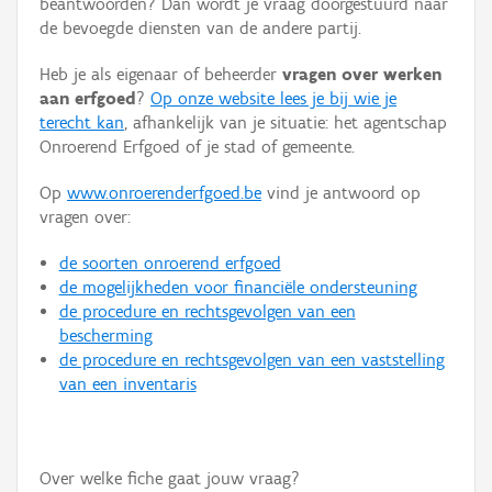
beantwoorden? Dan wordt je vraag doorgestuurd naar
Persoon of collectief
de bevoegde diensten van de andere partij.
Downloads
Heb je als eigenaar of beheerder
vragen over werken
aan erfgoed
?
Op onze website lees je bij wie je
Hergebruik
terecht kan
, afhankelijk van je situatie: het agentschap
Onroerend Erfgoed of je stad of gemeente.
Aanmelden
Op
www.onroerenderfgoed.be
vind je antwoord op
vragen over:
de soorten onroerend erfgoed
de mogelijkheden voor financiële ondersteuning
de procedure en rechtsgevolgen van een
bescherming
de procedure en rechtsgevolgen van een vaststelling
van een inventaris
Over welke fiche gaat jouw vraag?