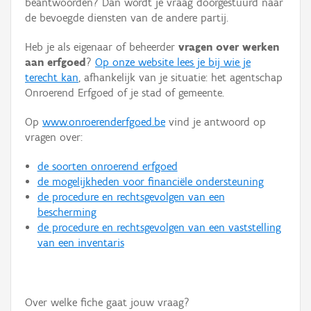
beantwoorden? Dan wordt je vraag doorgestuurd naar
Persoon of collectief
de bevoegde diensten van de andere partij.
Downloads
Heb je als eigenaar of beheerder
vragen over werken
aan erfgoed
?
Op onze website lees je bij wie je
Hergebruik
terecht kan
, afhankelijk van je situatie: het agentschap
Onroerend Erfgoed of je stad of gemeente.
Aanmelden
Op
www.onroerenderfgoed.be
vind je antwoord op
vragen over:
de soorten onroerend erfgoed
de mogelijkheden voor financiële ondersteuning
de procedure en rechtsgevolgen van een
bescherming
de procedure en rechtsgevolgen van een vaststelling
van een inventaris
Over welke fiche gaat jouw vraag?