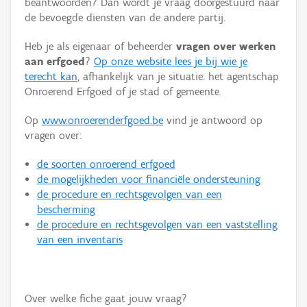
beantwoorden? Dan wordt je vraag doorgestuurd naar
Persoon of collectief
de bevoegde diensten van de andere partij.
Downloads
Heb je als eigenaar of beheerder
vragen over werken
aan erfgoed
?
Op onze website lees je bij wie je
Hergebruik
terecht kan
, afhankelijk van je situatie: het agentschap
Onroerend Erfgoed of je stad of gemeente.
Aanmelden
Op
www.onroerenderfgoed.be
vind je antwoord op
vragen over:
de soorten onroerend erfgoed
de mogelijkheden voor financiële ondersteuning
de procedure en rechtsgevolgen van een
bescherming
de procedure en rechtsgevolgen van een vaststelling
van een inventaris
Over welke fiche gaat jouw vraag?