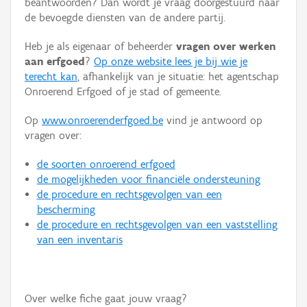
beantwoorden? Dan wordt je vraag doorgestuurd naar
Persoon of collectief
de bevoegde diensten van de andere partij.
Downloads
Heb je als eigenaar of beheerder
vragen over werken
aan erfgoed
?
Op onze website lees je bij wie je
Hergebruik
terecht kan
, afhankelijk van je situatie: het agentschap
Onroerend Erfgoed of je stad of gemeente.
Aanmelden
Op
www.onroerenderfgoed.be
vind je antwoord op
vragen over:
de soorten onroerend erfgoed
de mogelijkheden voor financiële ondersteuning
de procedure en rechtsgevolgen van een
bescherming
de procedure en rechtsgevolgen van een vaststelling
van een inventaris
Over welke fiche gaat jouw vraag?