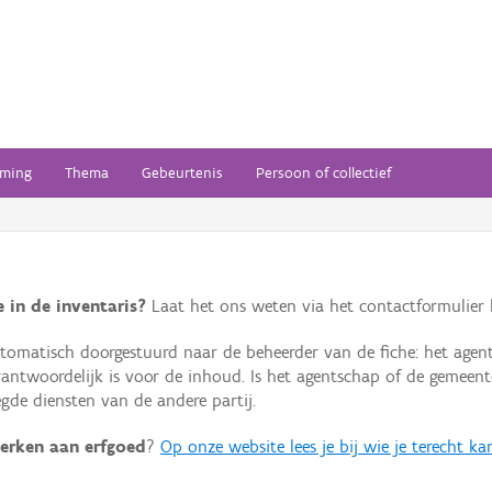
ming
Thema
Gebeurtenis
Persoon of collectief
 in de inventaris?
Laat het ons weten via het contactformulier h
omatisch doorgestuurd naar de beheerder van de fiche: het agen
verantwoordelijk is voor de inhoud. Is het agentschap of de geme
de diensten van de andere partij.
erken aan erfgoed
?
Op onze website lees je bij wie je terecht ka