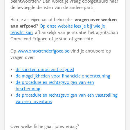
beantwoorden? Dan wordt je vraag doorgestuurd naar
Persoon of collectief
de bevoegde diensten van de andere partij.
Downloads
Heb je als eigenaar of beheerder
vragen over werken
aan erfgoed
?
Op onze website lees je bij wie je
Hergebruik
terecht kan
, afhankelijk van je situatie: het agentschap
Onroerend Erfgoed of je stad of gemeente.
Aanmelden
Op
www.onroerenderfgoed.be
vind je antwoord op
vragen over:
de soorten onroerend erfgoed
de mogelijkheden voor financiële ondersteuning
de procedure en rechtsgevolgen van een
bescherming
de procedure en rechtsgevolgen van een vaststelling
van een inventaris
Over welke fiche gaat jouw vraag?