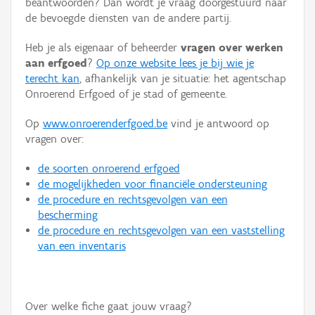
beantwoorden? Dan wordt je vraag doorgestuurd naar
Persoon of collectief
de bevoegde diensten van de andere partij.
Downloads
Heb je als eigenaar of beheerder
vragen over werken
aan erfgoed
?
Op onze website lees je bij wie je
Hergebruik
terecht kan
, afhankelijk van je situatie: het agentschap
Onroerend Erfgoed of je stad of gemeente.
Aanmelden
Op
www.onroerenderfgoed.be
vind je antwoord op
vragen over:
de soorten onroerend erfgoed
de mogelijkheden voor financiële ondersteuning
de procedure en rechtsgevolgen van een
bescherming
de procedure en rechtsgevolgen van een vaststelling
van een inventaris
Over welke fiche gaat jouw vraag?