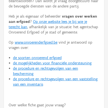
beantwoorden? Dan wordt je vraag doorgestuurd naar
Persoon of collectief
de bevoegde diensten van de andere partij.
Downloads
Heb je als eigenaar of beheerder
vragen over werken
aan erfgoed
?
Op onze website lees je bij wie je
Hergebruik
terecht kan
, afhankelijk van je situatie: het agentschap
Onroerend Erfgoed of je stad of gemeente.
Aanmelden
Op
www.onroerenderfgoed.be
vind je antwoord op
vragen over:
de soorten onroerend erfgoed
de mogelijkheden voor financiële ondersteuning
de procedure en rechtsgevolgen van een
bescherming
de procedure en rechtsgevolgen van een vaststelling
van een inventaris
Over welke fiche gaat jouw vraag?