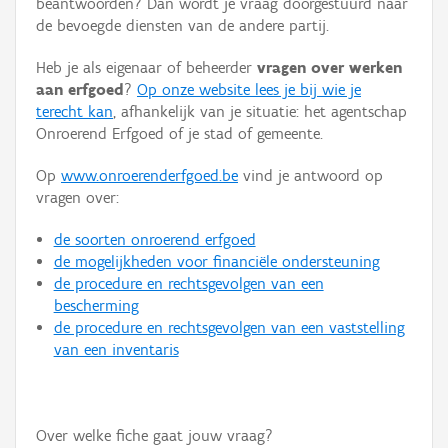
beantwoorden? Dan wordt je vraag doorgestuurd naar
Persoon of collectief
de bevoegde diensten van de andere partij.
Downloads
Heb je als eigenaar of beheerder
vragen over werken
aan erfgoed
?
Op onze website lees je bij wie je
Hergebruik
terecht kan
, afhankelijk van je situatie: het agentschap
Onroerend Erfgoed of je stad of gemeente.
Aanmelden
Op
www.onroerenderfgoed.be
vind je antwoord op
vragen over:
de soorten onroerend erfgoed
de mogelijkheden voor financiële ondersteuning
de procedure en rechtsgevolgen van een
bescherming
de procedure en rechtsgevolgen van een vaststelling
van een inventaris
Over welke fiche gaat jouw vraag?