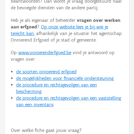
beantwoorden? Dan wordt je vraag doorgestuurd naar
Persoon of collectief
de bevoegde diensten van de andere partij.
Downloads
Heb je als eigenaar of beheerder
vragen over werken
aan erfgoed
?
Op onze website lees je bij wie je
Hergebruik
terecht kan
, afhankelijk van je situatie: het agentschap
Onroerend Erfgoed of je stad of gemeente.
Aanmelden
Op
www.onroerenderfgoed.be
vind je antwoord op
vragen over:
de soorten onroerend erfgoed
de mogelijkheden voor financiële ondersteuning
de procedure en rechtsgevolgen van een
bescherming
de procedure en rechtsgevolgen van een vaststelling
van een inventaris
Over welke fiche gaat jouw vraag?