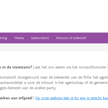
ming
Thema
Gebeurtenis
Persoon of collectief
 in de inventaris?
Laat het ons weten via het contactformulier h
omatisch doorgestuurd naar de beheerder van de fiche: het agen
verantwoordelijk is voor de inhoud. Is het agentschap of de geme
de diensten van de andere partij.
erken aan erfgoed
?
Op onze website lees je bij wie je terecht ka