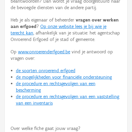
beantwoorden? Dan wordt je vraag doorgestuurd naar
Persoon of collectief
de bevoegde diensten van de andere partij.
Downloads
Heb je als eigenaar of beheerder
vragen over werken
aan erfgoed
?
Op onze website lees je bij wie je
Hergebruik
terecht kan
, afhankelijk van je situatie: het agentschap
Onroerend Erfgoed of je stad of gemeente.
Aanmelden
Op
www.onroerenderfgoed.be
vind je antwoord op
vragen over:
de soorten onroerend erfgoed
de mogelijkheden voor financiële ondersteuning
de procedure en rechtsgevolgen van een
bescherming
de procedure en rechtsgevolgen van een vaststelling
van een inventaris
Over welke fiche gaat jouw vraag?