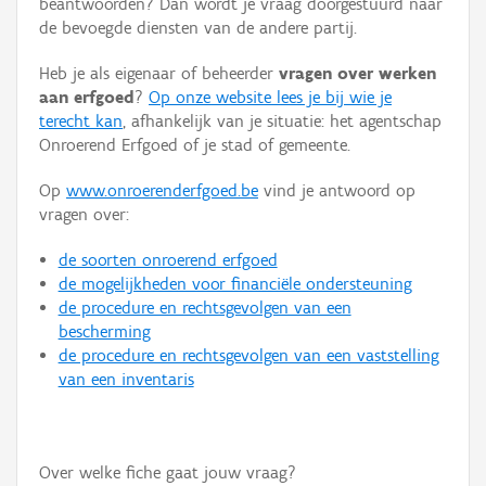
beantwoorden? Dan wordt je vraag doorgestuurd naar
Persoon of collectief
de bevoegde diensten van de andere partij.
Downloads
Heb je als eigenaar of beheerder
vragen over werken
aan erfgoed
?
Op onze website lees je bij wie je
Hergebruik
terecht kan
, afhankelijk van je situatie: het agentschap
Onroerend Erfgoed of je stad of gemeente.
Aanmelden
Op
www.onroerenderfgoed.be
vind je antwoord op
vragen over:
de soorten onroerend erfgoed
de mogelijkheden voor financiële ondersteuning
de procedure en rechtsgevolgen van een
bescherming
de procedure en rechtsgevolgen van een vaststelling
van een inventaris
Over welke fiche gaat jouw vraag?