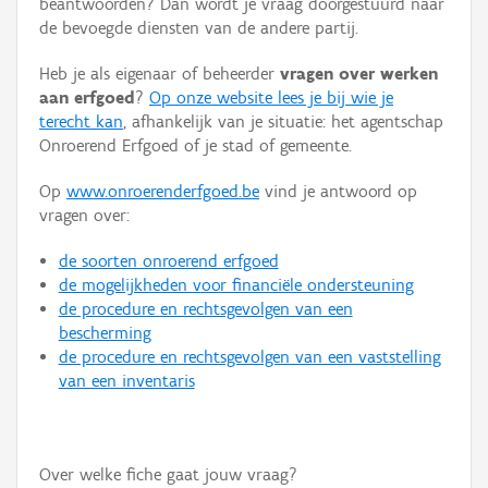
beantwoorden? Dan wordt je vraag doorgestuurd naar
Persoon of collectief
de bevoegde diensten van de andere partij.
Downloads
Heb je als eigenaar of beheerder
vragen over werken
aan erfgoed
?
Op onze website lees je bij wie je
Hergebruik
terecht kan
, afhankelijk van je situatie: het agentschap
Onroerend Erfgoed of je stad of gemeente.
Aanmelden
Op
www.onroerenderfgoed.be
vind je antwoord op
vragen over:
de soorten onroerend erfgoed
de mogelijkheden voor financiële ondersteuning
de procedure en rechtsgevolgen van een
bescherming
de procedure en rechtsgevolgen van een vaststelling
van een inventaris
Over welke fiche gaat jouw vraag?