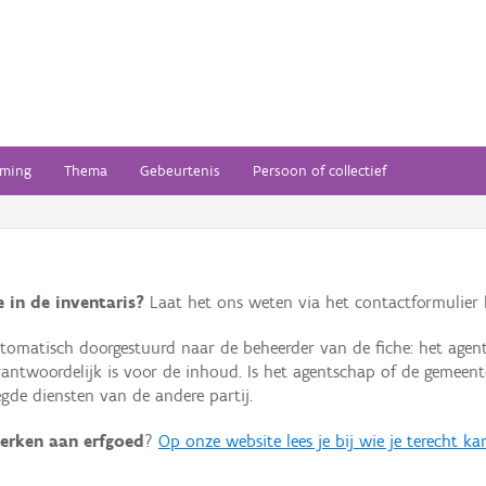
ming
Thema
Gebeurtenis
Persoon of collectief
 in de inventaris?
Laat het ons weten via het contactformulier h
omatisch doorgestuurd naar de beheerder van de fiche: het agen
verantwoordelijk is voor de inhoud. Is het agentschap of de geme
de diensten van de andere partij.
erken aan erfgoed
?
Op onze website lees je bij wie je terecht ka