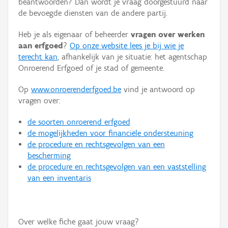
beantwoorden? Dan wordt je vraag doorgestuurd naar
Persoon of collectief
de bevoegde diensten van de andere partij.
Downloads
Heb je als eigenaar of beheerder
vragen over werken
aan erfgoed
?
Op onze website lees je bij wie je
Hergebruik
terecht kan
, afhankelijk van je situatie: het agentschap
Onroerend Erfgoed of je stad of gemeente.
Aanmelden
Op
www.onroerenderfgoed.be
vind je antwoord op
vragen over:
de soorten onroerend erfgoed
de mogelijkheden voor financiële ondersteuning
de procedure en rechtsgevolgen van een
bescherming
de procedure en rechtsgevolgen van een vaststelling
van een inventaris
Over welke fiche gaat jouw vraag?