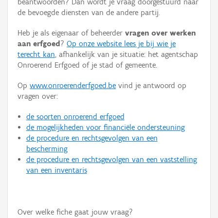
beantwoorden? Dan wordt je vraag doorgestuurd naar
Persoon of collectief
de bevoegde diensten van de andere partij.
Downloads
Heb je als eigenaar of beheerder
vragen over werken
aan erfgoed
?
Op onze website lees je bij wie je
Hergebruik
terecht kan
, afhankelijk van je situatie: het agentschap
Onroerend Erfgoed of je stad of gemeente.
Aanmelden
Op
www.onroerenderfgoed.be
vind je antwoord op
vragen over:
de soorten onroerend erfgoed
de mogelijkheden voor financiële ondersteuning
de procedure en rechtsgevolgen van een
bescherming
de procedure en rechtsgevolgen van een vaststelling
van een inventaris
Over welke fiche gaat jouw vraag?