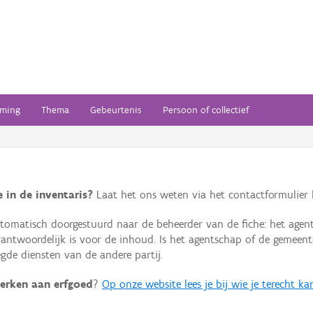
ming
Thema
Gebeurtenis
Persoon of collectief
 in de inventaris?
Laat het ons weten via het contactformulier h
omatisch doorgestuurd naar de beheerder van de fiche: het agen
verantwoordelijk is voor de inhoud. Is het agentschap of de geme
de diensten van de andere partij.
erken aan erfgoed
?
Op onze website lees je bij wie je terecht ka