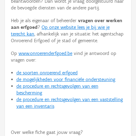
beantwoorden? Dan wordt je vraag doorgestuurd naar
Persoon of collectief
de bevoegde diensten van de andere partij.
Downloads
Heb je als eigenaar of beheerder
vragen over werken
aan erfgoed
?
Op onze website lees je bij wie je
Hergebruik
terecht kan
, afhankelijk van je situatie: het agentschap
Onroerend Erfgoed of je stad of gemeente.
Aanmelden
Op
www.onroerenderfgoed.be
vind je antwoord op
vragen over:
de soorten onroerend erfgoed
de mogelijkheden voor financiële ondersteuning
de procedure en rechtsgevolgen van een
bescherming
de procedure en rechtsgevolgen van een vaststelling
van een inventaris
Over welke fiche gaat jouw vraag?