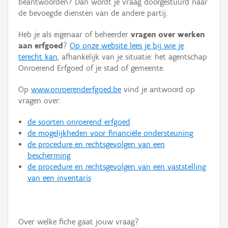
beantwoorden? Dan wordt je vraag doorgestuurd naar
Persoon of collectief
de bevoegde diensten van de andere partij.
Downloads
Heb je als eigenaar of beheerder
vragen over werken
aan erfgoed
?
Op onze website lees je bij wie je
Hergebruik
terecht kan
, afhankelijk van je situatie: het agentschap
Onroerend Erfgoed of je stad of gemeente.
Aanmelden
Op
www.onroerenderfgoed.be
vind je antwoord op
vragen over:
de soorten onroerend erfgoed
de mogelijkheden voor financiële ondersteuning
de procedure en rechtsgevolgen van een
bescherming
de procedure en rechtsgevolgen van een vaststelling
van een inventaris
Over welke fiche gaat jouw vraag?