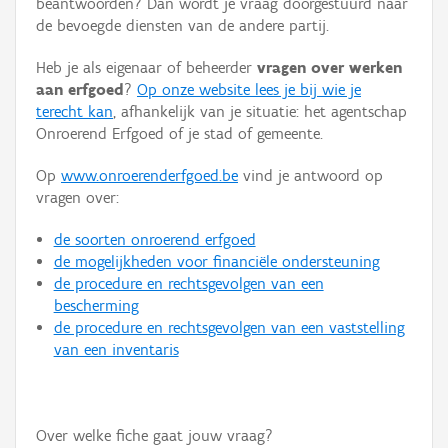
beantwoorden? Dan wordt je vraag doorgestuurd naar
Persoon of collectief
de bevoegde diensten van de andere partij.
Downloads
Heb je als eigenaar of beheerder
vragen over werken
aan erfgoed
?
Op onze website lees je bij wie je
Hergebruik
terecht kan
, afhankelijk van je situatie: het agentschap
Onroerend Erfgoed of je stad of gemeente.
Aanmelden
Op
www.onroerenderfgoed.be
vind je antwoord op
vragen over:
de soorten onroerend erfgoed
de mogelijkheden voor financiële ondersteuning
de procedure en rechtsgevolgen van een
bescherming
de procedure en rechtsgevolgen van een vaststelling
van een inventaris
Over welke fiche gaat jouw vraag?