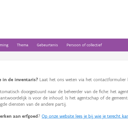
ming
Thema
Gebeurtenis
Persoon of collectief
 in de inventaris?
Laat het ons weten via het contactformulier h
omatisch doorgestuurd naar de beheerder van de fiche: het agen
verantwoordelijk is voor de inhoud. Is het agentschap of de geme
de diensten van de andere partij.
erken aan erfgoed
?
Op onze website lees je bij wie je terecht ka