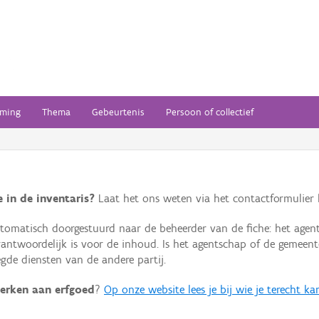
ming
Thema
Gebeurtenis
Persoon of collectief
 in de inventaris?
Laat het ons weten via het contactformulier h
omatisch doorgestuurd naar de beheerder van de fiche: het agen
verantwoordelijk is voor de inhoud. Is het agentschap of de geme
de diensten van de andere partij.
erken aan erfgoed
?
Op onze website lees je bij wie je terecht ka