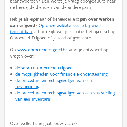
beantwoorden? Dan wordt je vraag doorgestuurd naar
Persoon of collectief
de bevoegde diensten van de andere partij.
Downloads
Heb je als eigenaar of beheerder
vragen over werken
aan erfgoed
?
Op onze website lees je bij wie je
Hergebruik
terecht kan
, afhankelijk van je situatie: het agentschap
Onroerend Erfgoed of je stad of gemeente.
Aanmelden
Op
www.onroerenderfgoed.be
vind je antwoord op
vragen over:
de soorten onroerend erfgoed
de mogelijkheden voor financiële ondersteuning
de procedure en rechtsgevolgen van een
bescherming
de procedure en rechtsgevolgen van een vaststelling
van een inventaris
Over welke fiche gaat jouw vraag?