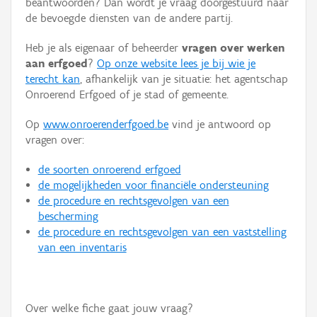
beantwoorden? Dan wordt je vraag doorgestuurd naar
Persoon of collectief
de bevoegde diensten van de andere partij.
Downloads
Heb je als eigenaar of beheerder
vragen over werken
aan erfgoed
?
Op onze website lees je bij wie je
Hergebruik
terecht kan
, afhankelijk van je situatie: het agentschap
Onroerend Erfgoed of je stad of gemeente.
Aanmelden
Op
www.onroerenderfgoed.be
vind je antwoord op
vragen over:
de soorten onroerend erfgoed
de mogelijkheden voor financiële ondersteuning
de procedure en rechtsgevolgen van een
bescherming
de procedure en rechtsgevolgen van een vaststelling
van een inventaris
Over welke fiche gaat jouw vraag?