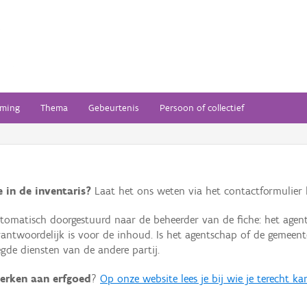
ming
Thema
Gebeurtenis
Persoon of collectief
 in de inventaris?
Laat het ons weten via het contactformulier h
omatisch doorgestuurd naar de beheerder van de fiche: het agen
verantwoordelijk is voor de inhoud. Is het agentschap of de geme
de diensten van de andere partij.
erken aan erfgoed
?
Op onze website lees je bij wie je terecht ka