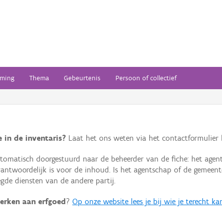
ming
Thema
Gebeurtenis
Persoon of collectief
 in de inventaris?
Laat het ons weten via het contactformulier h
omatisch doorgestuurd naar de beheerder van de fiche: het agen
verantwoordelijk is voor de inhoud. Is het agentschap of de geme
de diensten van de andere partij.
erken aan erfgoed
?
Op onze website lees je bij wie je terecht ka