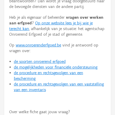
beantwoorden? Dan wordt je vraag doorgestuurd naar
Persoon of collectief
de bevoegde diensten van de andere partij.
Downloads
Heb je als eigenaar of beheerder
vragen over werken
aan erfgoed
?
Op onze website lees je bij wie je
Hergebruik
terecht kan
, afhankelijk van je situatie: het agentschap
Onroerend Erfgoed of je stad of gemeente.
Aanmelden
Op
www.onroerenderfgoed.be
vind je antwoord op
vragen over:
de soorten onroerend erfgoed
de mogelijkheden voor financiële ondersteuning
de procedure en rechtsgevolgen van een
bescherming
de procedure en rechtsgevolgen van een vaststelling
van een inventaris
Over welke fiche gaat jouw vraag?