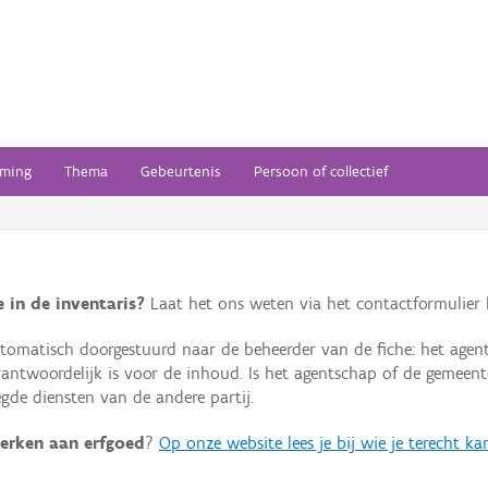
ming
Thema
Gebeurtenis
Persoon of collectief
 in de inventaris?
Laat het ons weten via het contactformulier h
omatisch doorgestuurd naar de beheerder van de fiche: het agen
verantwoordelijk is voor de inhoud. Is het agentschap of de geme
de diensten van de andere partij.
erken aan erfgoed
?
Op onze website lees je bij wie je terecht ka