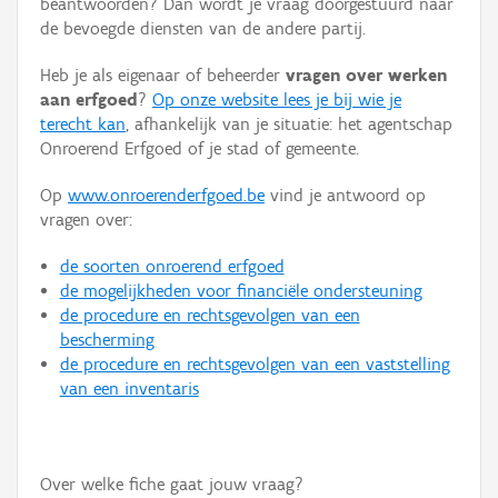
beantwoorden? Dan wordt je vraag doorgestuurd naar
Persoon of collectief
de bevoegde diensten van de andere partij.
Downloads
Heb je als eigenaar of beheerder
vragen over werken
aan erfgoed
?
Op onze website lees je bij wie je
Hergebruik
terecht kan
, afhankelijk van je situatie: het agentschap
Onroerend Erfgoed of je stad of gemeente.
Aanmelden
Op
www.onroerenderfgoed.be
vind je antwoord op
vragen over:
de soorten onroerend erfgoed
de mogelijkheden voor financiële ondersteuning
de procedure en rechtsgevolgen van een
bescherming
de procedure en rechtsgevolgen van een vaststelling
van een inventaris
Over welke fiche gaat jouw vraag?