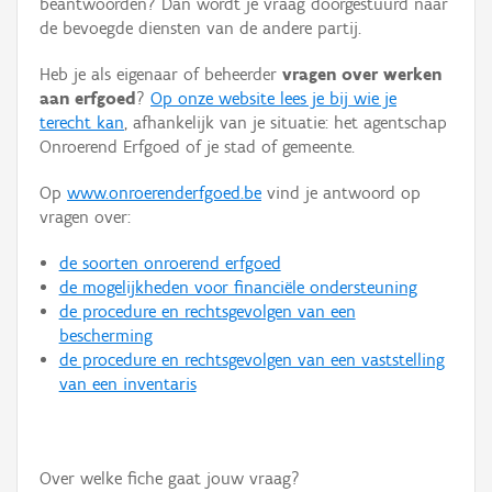
beantwoorden? Dan wordt je vraag doorgestuurd naar
Persoon of collectief
de bevoegde diensten van de andere partij.
Downloads
Heb je als eigenaar of beheerder
vragen over werken
aan erfgoed
?
Op onze website lees je bij wie je
Hergebruik
terecht kan
, afhankelijk van je situatie: het agentschap
Onroerend Erfgoed of je stad of gemeente.
Aanmelden
Op
www.onroerenderfgoed.be
vind je antwoord op
vragen over:
de soorten onroerend erfgoed
de mogelijkheden voor financiële ondersteuning
de procedure en rechtsgevolgen van een
bescherming
de procedure en rechtsgevolgen van een vaststelling
van een inventaris
Over welke fiche gaat jouw vraag?